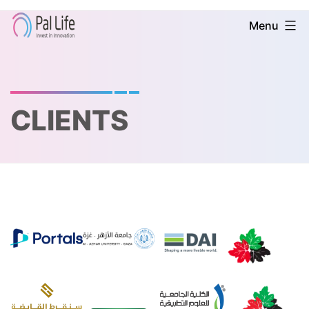
Skip
pallife
şans
vidobet
vidobet
vidobet
vidobet
casinolevant
casinolevant
casinolevant
vidobet
şans
casinolevant
casino
şans
casino
casino
casino
boostaro
casinolevant
şans
casinolevant
şanscasino
vidobet
vidobet
levant
gorabet
galyabet
gorabet
gorabet
gorabet
vidobet
galyabet
gorabet
gorabet
Menu
to
casino
|
|
güncel
giriş
|
|
|
giriş
casino
giriş
şans
casino
levant
şans
şans
|
giriş
casino
giriş
|
|
giriş
casino
|
|
|
|
|
giriş
|
|
content
|
giriş
|
|
|
|
|
giriş
|
|
|
|
giriş
|
|
|
|
|
|
|
CLIENTS